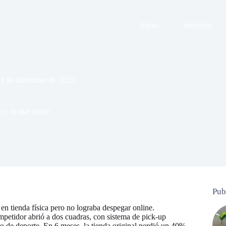
Inicio
Servicios
1 de diciembre de 2025
o y lo que viene
Pub
en tienda física pero no lograba despegar online.
mpetidor abrió a dos cuadras, con sistema de pick-up
 de deporte. En 6 meses, la tienda original perdió un 40%