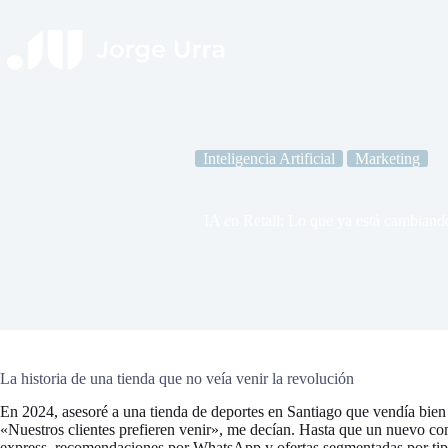
Saltar
al
contenido
Inteligencia Artificial
Marketing
IA en Retail: Lo que ya está cambiand
La historia de una tienda que no veía venir la revolución
En 2024, asesoré a una tienda de deportes en Santiago que vendía bien 
«Nuestros clientes prefieren venir», me decían. Hasta que un nuevo co
express, recomendaciones por WhatsApp y ofertas segmentadas por tipo