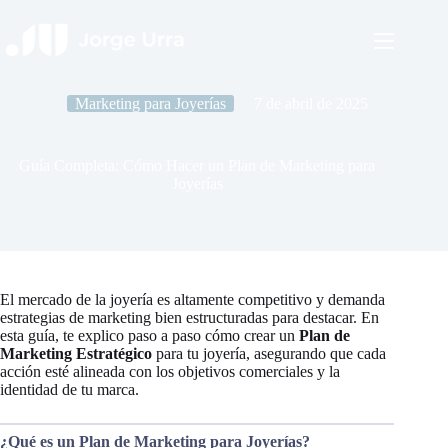
Saltar
al
contenido
Marketing para Joyerías
7 de abril de 2025
Guía Completa: Cómo Hacer un Plan de Marketing para
Joyerías
El mercado de la joyería es altamente competitivo y demanda
estrategias de marketing bien estructuradas para destacar. En
esta guía, te explico paso a paso cómo crear un
Plan de
Marketing Estratégico
para tu joyería, asegurando que cada
acción esté alineada con los objetivos comerciales y la
identidad de tu marca.
¿Qué es un Plan de Marketing para Joyerías?